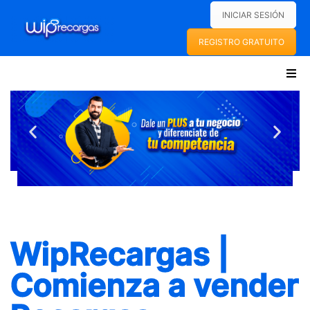
INICIAR SESIÓN
REGISTRO GRATUITO
INICIO
WIPRECARGAS
SOBRE NOSOTROS
FAQS
SERVICIOS
WipRecargas |
RECARGAS ELECTRÓNICAS
Comienza a vender
PAGO DE SERVICIOS
PINES ELECTRÓNICOS