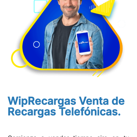
MOTOWIP-TLAX
CONTACTANOS
CONSULTAR
CUENTAS BANCARIAS
PUBLICIDAD
Buzón de Quejas y Sugerencias
WipRecargas Venta de
Recargas Telefónicas.