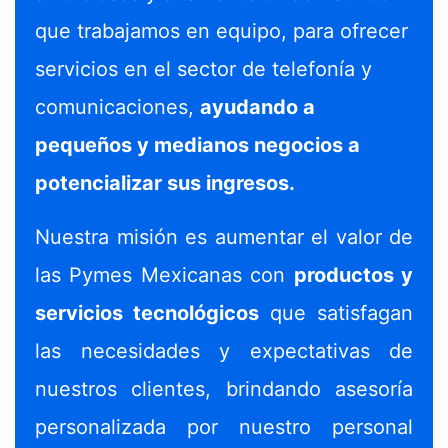
MOTOWIP-TLAX
que trabajamos en equipo, para ofrecer
servicios en el sector de telefonía y
CONTACTANOS
comunicaciones,
ayudando a
CONSULTAR
pequeños y medianos negocios a
CUENTAS BANCARIAS
potencializar sus ingresos.
PUBLICIDAD
Buzón de Quejas y Sugerencias
Nuestra misión es aumentar el valor de
las Pymes Mexicanas con
productos y
servicios tecnológicos
que satisfagan
las necesidades y expectativas de
nuestros clientes, brindando asesoría
personalizada por nuestro personal